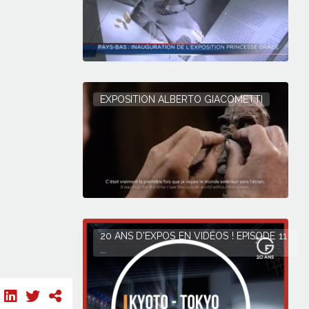
EXPOSITION ALBERTO GIACOMETTI
20 ANS D'EXPOS EN VIDÉOS ! EPISODE 11 :
...