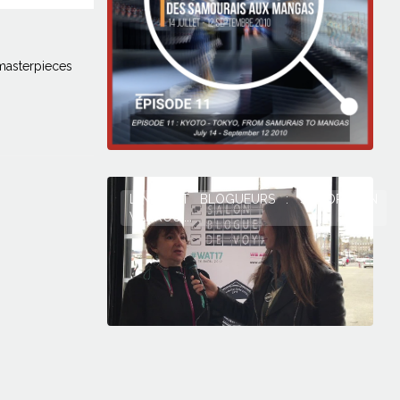
 masterpieces
L'INSTANT BLOGUEURS : SÉNIORS EN
VADROUI...