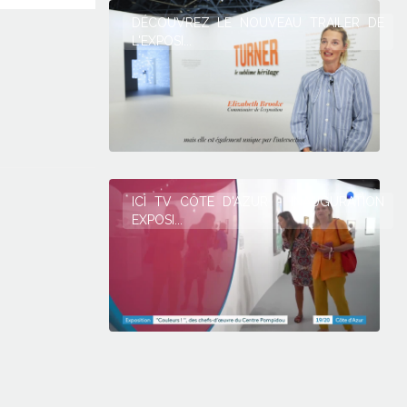
DÉCOUVREZ LE NOUVEAU TRAILER DE
L'EXPOSI...
ICI TV CÔTE D'AZUR - INAUGURATION
EXPOSI...